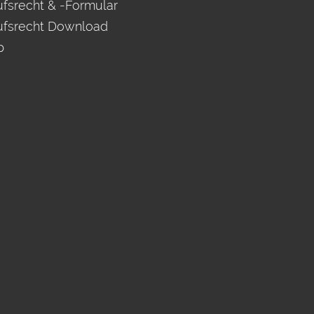
fsrecht & -Formular
ufsrecht Download
p