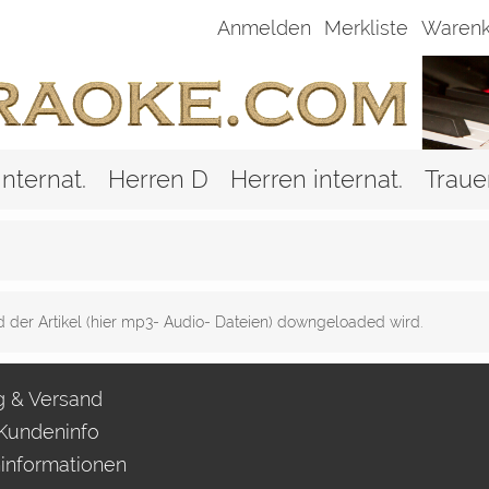
Anmelden
Merkliste
Warenk
nternat.
Herren D
Herren internat.
Traue
ld der Artikel (hier mp3- Audio- Dateien) downgeloaded wird.
g & Versand
Kundeninfo
informationen