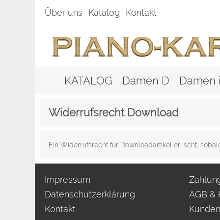
Über uns
Katalog
Kontakt
KATALOG
Damen D
Damen i
Widerrufsrecht Download
Ein Widerrufsrecht für Downloadartikel erlischt, soba
Impressum
Zahlun
Datenschutzerklärung
AGB & 
Kontakt
Kunden