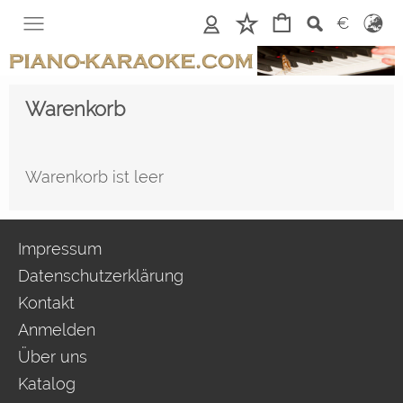
Anmelden
Merkliste
€
Warenkorb
Warenkorb ist leer
Impressum
Datenschutzerklärung
Kontakt
Anmelden
Über uns
Katalog