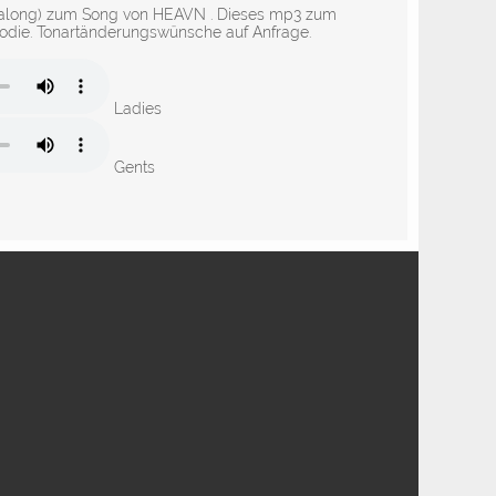
yalong) zum Song von HEAVN . Dieses mp3 zum
lodie. Tonartänderungswünsche auf Anfrage.
Ladies
Gents