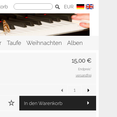
orb
EUR
r
Taufe
Weihnachten
Alben
15,00
€
Endpreis*
versandfrei
In den Warenkorb