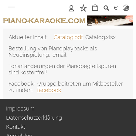
Anmelden
Merkliste
€
Aktueller Inhalt:
Catalog.pdf
Catalog.xlsx
Bestellung von Pianoplaybacks als
Neueinspielung:
email
Tonartänderungen der Pianobegleitspuren
sind kostenfrei!
Facebook- Gruppe beitreten um Mitbesteller
zu finden:
facebook
Impressum
Datenschutzerklärung
Kontakt
Anmelden